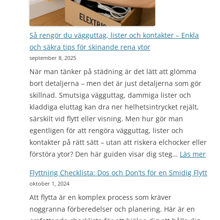
Så rengör du vägguttag, lister och kontakter – Enkla
och säkra tips för skinande rena ytor
september 8, 2025
När man tänker på städning är det lätt att glömma
bort detaljerna – men det är just detaljerna som gör
skillnad. Smutsiga vägguttag, dammiga lister och
kladdiga eluttag kan dra ner helhetsintrycket rejält,
särskilt vid flytt eller visning. Men hur gör man
egentligen för att rengöra vägguttag, lister och
kontakter på rätt sätt – utan att riskera elchocker eller
:
förstöra ytor? Den här guiden visar dig steg…
Läs mer
Så
Flyttning Checklista: Dos och Don’ts för en Smidig Flytt
reng
oktober 1, 2024
du
Att flytta är en komplex process som kräver
vägg
noggranna förberedelser och planering. Här är en
liste