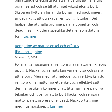
omfattande checklista för att hjälpa dig att hålla dig
och
organiserad och se till att inget viktigt glöms bort.
kont
Skapa en flyttplan Innan du börjar med packningen,
–
är det viktigt att du skapar en tydlig flyttplan. Det
Enkl
hjälper dig att hålla ordning på alla uppgifter och
och
deadlines. Inkludera specifika detaljer som datum
säkr
:
för…
Läs mer
tips
Flyttning
för
Rengöring av mattor enkel och effektiv
Checklista:
ski
fläckborttagning
Dos
ren
februari 16, 2024
och
ytor
För många husägare är rengöring av mattor en knepig
Don’ts
uppgift. Fläckar och smuts kan vara envisa och svåra
för
att få bort. Men med rätt metoder och verktyg kan du
en
rengöra dina mattor på ett enkelt och effektivt sätt. I
Smidig
den här artikeln kommer vi att titta närmare på olika
Flytt
tekniker och tips för att ta bort fläckar och rengöra
mattor på ett professionellt sätt. Fläckborttagning
:
med husmorsknep…
Läs mer