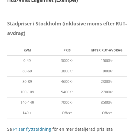
Hus/Villa/Lägenhet (Exempel)
Städpriser i Stockholm (inklusive moms efter RUT-
avdrag)
KVM
PRIS
EFTER RUT-AVDRAG
0-49
3000Kr
1500Kr
60-69
3800Kr
1900Kr
80-89
4600Kr
2300Kr
100-109
5400Kr
2700Kr
140-149
7000Kr
3500Kr
149 +
Offert
Offert
Se
Priser flyttstädning
för en mer detaljerad prislista