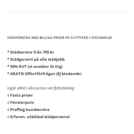
Rengöring
av
mattor
enkel
och
effektiv
STÄDFÖRETAG MED BILLIGA PRISER PÅ FLYTTSTÄD I STOCKHOLM
fläckborttagning
* Städservice från 795 kr
* Städgaranti på alla städjobb
* 50% RUT (vi ansöker åt Dig)
* GRATIS Offertförfrågan (EJ bindande)
Ingår alltid i våra priser vid flyttstädning:
√ Fasta priser
√ Fönsterputs
√ Proffsig kundservice
√ Erfaren, utbildad städpersonal