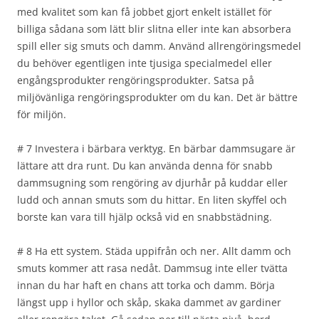
med kvalitet som kan få jobbet gjort enkelt istället för
billiga sådana som lätt blir slitna eller inte kan absorbera
spill eller sig smuts och damm. Använd allrengöringsmedel
du behöver egentligen inte tjusiga specialmedel eller
engångsprodukter rengöringsprodukter. Satsa på
miljövänliga rengöringsprodukter om du kan. Det är bättre
för miljön.
# 7 Investera i bärbara verktyg. En bärbar dammsugare är
lättare att dra runt. Du kan använda denna för snabb
dammsugning som rengöring av djurhår på kuddar eller
ludd och annan smuts som du hittar. En liten skyffel och
borste kan vara till hjälp också vid en snabbstädning.
# 8 Ha ett system. Städa uppifrån och ner. Allt damm och
smuts kommer att rasa nedåt. Dammsug inte eller tvätta
innan du har haft en chans att torka och damm. Börja
längst upp i hyllor och skåp, skaka dammet av gardiner