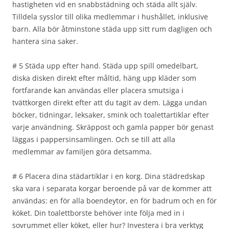
hastigheten vid en snabbstädning och städa allt själv.
Tilldela sysslor till olika medlemmar i hushållet, inklusive
barn. Alla bör åtminstone städa upp sitt rum dagligen och
hantera sina saker.
# 5 Städa upp efter hand. Städa upp spill omedelbart,
diska disken direkt efter måltid, häng upp kläder som
fortfarande kan användas eller placera smutsiga i
tvättkorgen direkt efter att du tagit av dem. Lägga undan
böcker, tidningar, leksaker, smink och toalettartiklar efter
varje användning. Skräppost och gamla papper bör genast
läggas i pappersinsamlingen. Och se till att alla
medlemmar av familjen göra detsamma.
# 6 Placera dina städartiklar i en korg. Dina städredskap
ska vara i separata korgar beroende på var de kommer att
användas: en för alla boendeytor, en för badrum och en för
köket. Din toalettborste behöver inte följa med in i
sovrummet eller köket, eller hur? Investera i bra verktyg