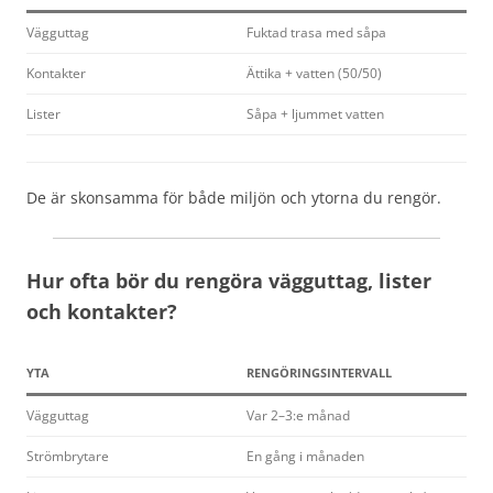
Vägguttag
Fuktad trasa med såpa
Kontakter
Ättika + vatten (50/50)
Lister
Såpa + ljummet vatten
De är skonsamma för både miljön och ytorna du rengör.
Hur ofta bör du rengöra vägguttag, lister
och kontakter?
YTA
RENGÖRINGSINTERVALL
Vägguttag
Var 2–3:e månad
Strömbrytare
En gång i månaden