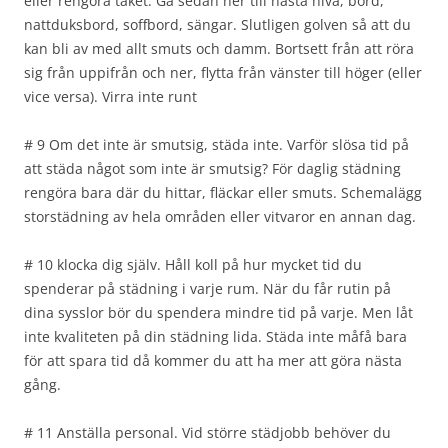
eller rengöra taket. Gå sedan ner till nästa nivå, bord,
nattduksbord, soffbord, sängar. Slutligen golven så att du
kan bli av med allt smuts och damm. Bortsett från att röra
sig från uppifrån och ner, flytta från vänster till höger (eller
vice versa). Virra inte runt
# 9 Om det inte är smutsig, städa inte. Varför slösa tid på
att städa något som inte är smutsig? För daglig städning
rengöra bara där du hittar, fläckar eller smuts. Schemalägg
storstädning av hela områden eller vitvaror en annan dag.
# 10 klocka dig själv. Håll koll på hur mycket tid du
spenderar på städning i varje rum. När du får rutin på
dina sysslor bör du spendera mindre tid på varje. Men låt
inte kvaliteten på din städning lida. Städa inte måfå bara
för att spara tid då kommer du att ha mer att göra nästa
gång.
# 11 Anställa personal. Vid större städjobb behöver du