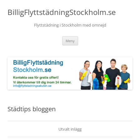
BilligFlyttstädningStockholm.se
Flyttstädning i Stockholm med omnejd
Hoppa
Meny
till
innehåll
Städtips bloggen
Utvalt inlägg